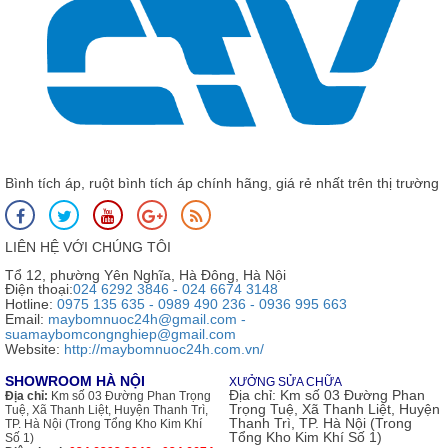
Bình tích áp, ruột bình tích áp chính hãng, giá rẻ nhất trên thị trường
LIÊN HỆ VỚI CHÚNG TÔI
Tổ 12, phường Yên Nghĩa, Hà Đông, Hà Nội
Điện thoại:
024 6292 3846 - 024 6674 3148
Hotline:
0975 135 635 - 0989 490 236 - 0936 995 663
Email:
maybomnuoc24h@gmail.com -
suamaybomcongnghiep@gmail.com
Website:
http://maybomnuoc24h.com.vn/
SHOWROOM HÀ NỘI
XƯỞNG SỬA CHỮA
Địa chỉ:
Km số 03 Đường Phan
Địa chỉ:
Km số 03 Đường Phan Trọng
Trọng Tuệ, Xã Thanh Liệt, Huyện
Tuệ, Xã Thanh Liệt, Huyện Thanh Trì,
Thanh Trì, TP. Hà Nội (Trong
TP. Hà Nội (Trong Tổng Kho Kim Khí
Tổng Kho Kim Khí Số 1)
Số 1)