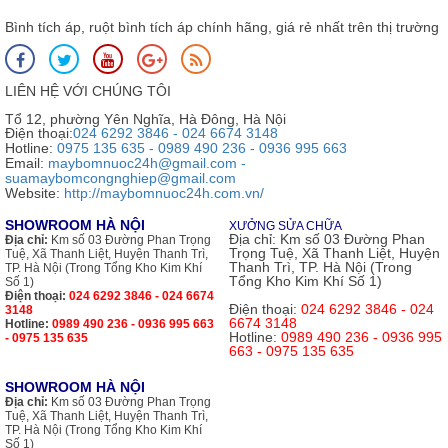
Bình tích áp, ruột bình tích áp chính hãng, giá rẻ nhất trên thị trường
LIÊN HỆ VỚI CHÚNG TÔI
Tổ 12, phường Yên Nghĩa, Hà Đông, Hà Nội
Điện thoại:
024 6292 3846 - 024 6674 3148
Hotline:
0975 135 635 - 0989 490 236 - 0936 995 663
Email:
maybomnuoc24h@gmail.com -
suamaybomcongnghiep@gmail.com
Website:
http://maybomnuoc24h.com.vn/
SHOWROOM HÀ NỘI
XƯỞNG SỬA CHỮA
Địa chỉ:
Km số 03 Đường Phan
Địa chỉ:
Km số 03 Đường Phan Trọng
Trọng Tuệ, Xã Thanh Liệt, Huyện
Tuệ, Xã Thanh Liệt, Huyện Thanh Trì,
Thanh Trì, TP. Hà Nội (Trong
TP. Hà Nội (Trong Tổng Kho Kim Khí
Tổng Kho Kim Khí Số 1)
Số 1)
Điện thoại:
024 6292 3846 - 024 6674
Điện thoại:
024 6292 3846 - 024
3148
6674 3148
Hotline:
0989 490 236 - 0936 995 663
Hotline:
0989 490 236 - 0936 995
- 0975 135 635
663 - 0975 135 635
SHOWROOM HÀ NỘI
Địa chỉ:
Km số 03 Đường Phan Trọng
Tuệ, Xã Thanh Liệt, Huyện Thanh Trì,
TP. Hà Nội (Trong Tổng Kho Kim Khí
Số 1)