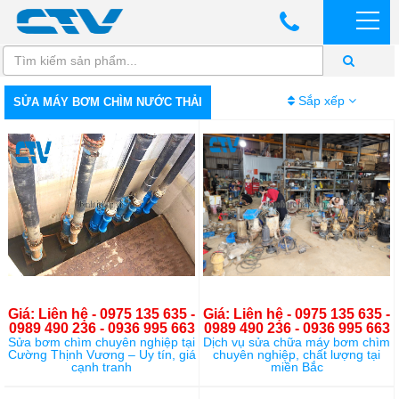
Sắp xếp
SỬA MÁY BƠM CHÌM NƯỚC THẢI
Giá: Liên hệ - 0975 135 635 -
Giá: Liên hệ - 0975 135 635 -
0989 490 236 - 0936 995 663
0989 490 236 - 0936 995 663
Sửa bơm chìm chuyên nghiệp tại
Dịch vụ sửa chữa máy bơm chìm
Cường Thịnh Vương – Uy tín, giá
chuyên nghiệp, chất lượng tại
cạnh tranh
miền Bắc