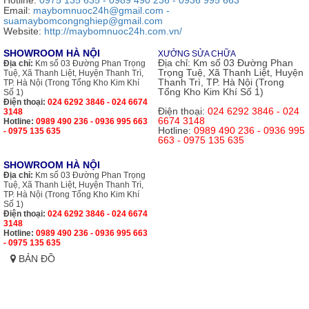
Email:
maybomnuoc24h@gmail.com -
suamaybomcongnghiep@gmail.com
Website:
http://maybomnuoc24h.com.vn/
SHOWROOM HÀ NỘI
XƯỞNG SỬA CHỮA
Địa chỉ:
Km số 03 Đường Phan
Địa chỉ:
Km số 03 Đường Phan Trọng
Trọng Tuệ, Xã Thanh Liệt, Huyện
Tuệ, Xã Thanh Liệt, Huyện Thanh Trì,
Thanh Trì, TP. Hà Nội (Trong
TP. Hà Nội (Trong Tổng Kho Kim Khí
Tổng Kho Kim Khí Số 1)
Số 1)
Điện thoại:
024 6292 3846 - 024 6674
Điện thoại:
024 6292 3846 - 024
3148
6674 3148
Hotline:
0989 490 236 - 0936 995 663
Hotline:
0989 490 236 - 0936 995
- 0975 135 635
663 - 0975 135 635
SHOWROOM HÀ NỘI
Địa chỉ:
Km số 03 Đường Phan Trọng
Tuệ, Xã Thanh Liệt, Huyện Thanh Trì,
TP. Hà Nội (Trong Tổng Kho Kim Khí
Số 1)
Điện thoại:
024 6292 3846 - 024 6674
3148
Hotline:
0989 490 236 - 0936 995 663
- 0975 135 635
BẢN ĐỒ