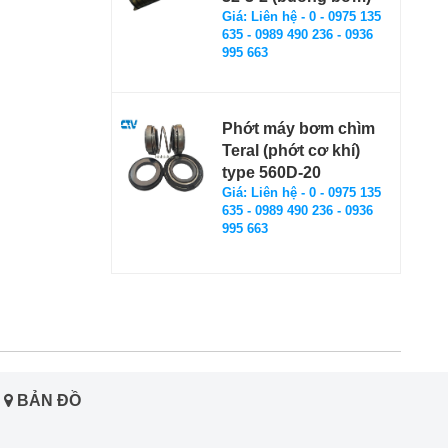
Giá: Liên hệ - 0 - 0975 135
635 - 0989 490 236 - 0936
995 663
Phớt máy bơm chìm
Teral (phớt cơ khí)
type 560D-20
Giá: Liên hệ - 0 - 0975 135
635 - 0989 490 236 - 0936
995 663
BẢN ĐỒ