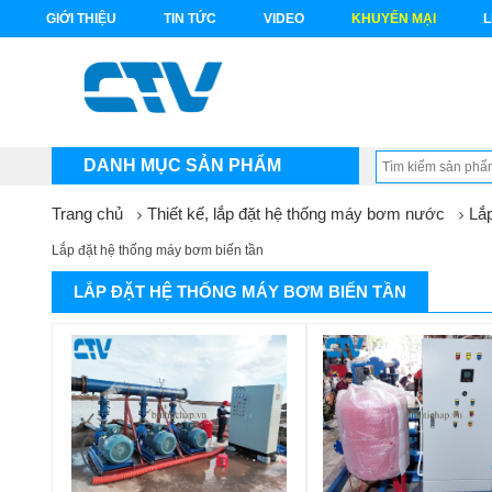
GIỚI THIỆU
TIN TỨC
VIDEO
KHUYẾN MẠI
L
DANH MỤC SẢN PHẨM
Trang chủ
Thiết kế, lắp đặt hệ thống máy bơm nước
Lắp
Lắp đặt hệ thống máy bơm biến tần
LẮP ĐẶT HỆ THỐNG MÁY BƠM BIẾN TẦN