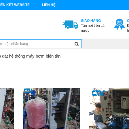
IÊN KẾT WEBSITE
LIÊN HỆ
GIAO HÀNG
Tận nơi trên cả
Đ
nước
h
 đặt hệ thống máy bơm biến tần