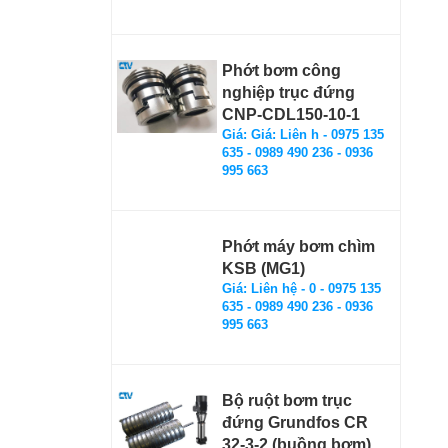
Phớt bơm công
nghiệp trục đứng
CNP-CDL150-10-1
Giá: Giá: Liên h - 0975 135
635 - 0989 490 236 - 0936
995 663
Phớt máy bơm chìm
KSB (MG1)
Giá: Liên hệ - 0 - 0975 135
635 - 0989 490 236 - 0936
995 663
Bộ ruột bơm trục
đứng Grundfos CR
32-3-2 (buồng bơm)