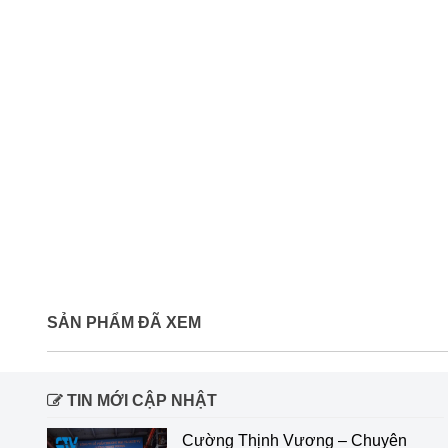
SẢN PHẨM ĐÃ XEM
TIN MỚI CẬP NHẬT
Cường Thịnh Vương – Chuyên