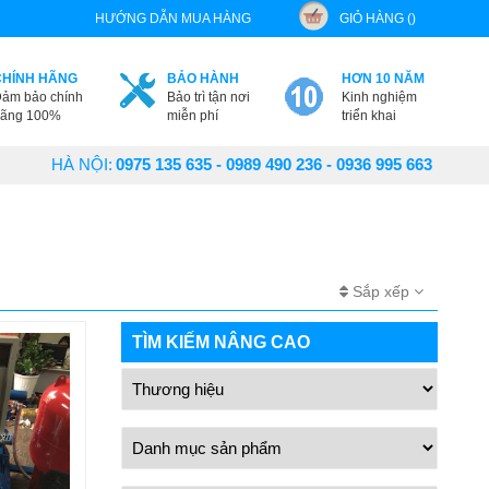
HƯỚNG DẪN MUA HÀNG
GIỎ HÀNG ()
CHÍNH HÃNG
BẢO HÀNH
HƠN 10 NĂM
ảm bảo chính
Bảo trì tận nơi
Kinh nghiệm
ãng 100%
miễn phí
triển khai
HÀ NỘI:
0975 135 635 - 0989 490 236 - 0936 995 663
Sắp xếp
TÌM KIẾM NÂNG CAO