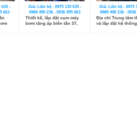
 635 -
Giá: Liên hệ - 0975 135 635 -
Giá: Liên hệ - 0975 
5 663
0989 490 236 - 0936 995 663
0989 490 236 - 0936
tần
Thiết kế, lắp đặt cụm máy
Địa chỉ Trung tâm t
bơm
bơm tăng áp biến tần 37,
và lắp đặt hệ thốn
55Kw
bơm biến tần tại Hà