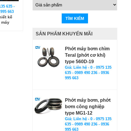
135 635 -
 995 663
hiết kế
TÌM KIẾM
g máy
 Nội
SẢN PHẨM KHUYẾN MÃI
Phớt máy bơm chìm
Teral (phớt cơ khí)
type 560D-19
Giá: Liên hệ - 0 - 0975 135
635 - 0989 490 236 - 0936
995 663
Phớt máy bơm, phớt
bơm công nghiệp
type MG1-12
Giá: Liên hệ - 0 - 0975 135
635 - 0989 490 236 - 0936
995 663