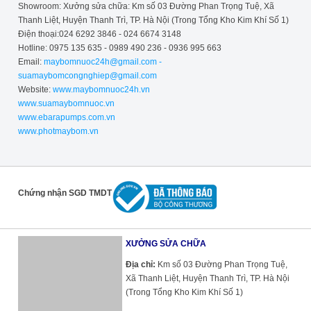
Showroom: Xưởng sửa chữa: Km số 03 Đường Phan Trọng Tuệ, Xã
Thanh Liệt, Huyện Thanh Trì, TP. Hà Nội (Trong Tổng Kho Kim Khí Số 1)
Điện thoại:024 6292 3846 - 024 6674 3148
Hotline: 0975 135 635 - 0989 490 236 - 0936 995 663
Email:
maybomnuoc24h@gmail.com -
suamaybomcongnghiep@gmail.com
Website:
www.maybomnuoc24h.vn
www.suamaybomnuoc.vn
www.ebarapumps.com.vn
www.photmaybom.vn
Chứng nhận SGD TMDT
XƯỞNG SỬA CHỮA
Địa chỉ:
Km số 03 Đường Phan Trọng Tuệ,
Xã Thanh Liệt, Huyện Thanh Trì, TP. Hà Nội
(Trong Tổng Kho Kim Khí Số 1)