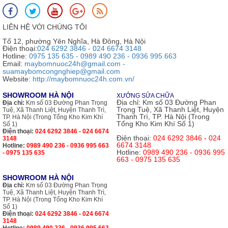
LIÊN HỆ VỚI CHÚNG TÔI
Tổ 12, phường Yên Nghĩa, Hà Đông, Hà Nội
Điện thoại:
024 6292 3846 - 024 6674 3148
Hotline:
0975 135 635 - 0989 490 236 - 0936 995 663
Email:
maybomnuoc24h@gmail.com -
suamaybomcongnghiep@gmail.com
Website:
http://maybomnuoc24h.com.vn/
SHOWROOM HÀ NỘI
XƯỞNG SỬA CHỮA
Địa chỉ:
Km số 03 Đường Phan
Địa chỉ:
Km số 03 Đường Phan Trọng
Trọng Tuệ, Xã Thanh Liệt, Huyện
Tuệ, Xã Thanh Liệt, Huyện Thanh Trì,
Thanh Trì, TP. Hà Nội (Trong
TP. Hà Nội (Trong Tổng Kho Kim Khí
Tổng Kho Kim Khí Số 1)
Số 1)
Điện thoại:
024 6292 3846 - 024 6674
Điện thoại:
024 6292 3846 - 024
3148
6674 3148
Hotline:
0989 490 236 - 0936 995 663
Hotline:
0989 490 236 - 0936 995
- 0975 135 635
663 - 0975 135 635
SHOWROOM HÀ NỘI
Địa chỉ:
Km số 03 Đường Phan Trọng
Tuệ, Xã Thanh Liệt, Huyện Thanh Trì,
TP. Hà Nội (Trong Tổng Kho Kim Khí
Số 1)
Điện thoại:
024 6292 3846 - 024 6674
3148
Hotline:
0989 490 236 - 0936 995 663