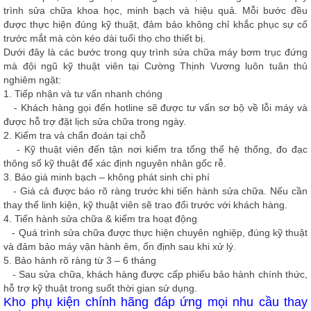
trình sửa chữa khoa học, minh bạch và hiệu quả. Mỗi bước đều
được thực hiện đúng kỹ thuật, đảm bảo không chỉ khắc phục sự cố
trước mắt mà còn kéo dài tuổi thọ cho thiết bị.
Dưới đây là các bước trong quy trình sửa chữa máy bơm trục đứng
mà đội ngũ kỹ thuật viên tại Cường Thịnh Vương luôn tuân thủ
nghiêm ngặt:
1. Tiếp nhận và tư vấn nhanh chóng
- Khách hàng gọi đến hotline sẽ được tư vấn sơ bộ về lỗi máy và
được hỗ trợ đặt lịch sửa chữa trong ngày.
2.
Kiểm tra và chẩn đoán tại chỗ
- Kỹ thuật viên đến tận nơi kiểm tra tổng thể hệ thống, đo đạc
thông số kỹ thuật để xác định nguyên nhân gốc rễ.
3.
Báo giá minh bạch – không phát sinh chi phí
- Giá cả được báo rõ ràng trước khi tiến hành sửa chữa. Nếu cần
thay thế linh kiện, kỹ thuật viên sẽ trao đổi trước với khách hàng.
4.
Tiến hành sửa chữa & kiểm tra hoạt động
- Quá trình sửa chữa được thực hiện chuyên nghiệp, đúng kỹ thuật
và đảm bảo máy vận hành êm, ổn định sau khi xử lý.
5.
Bảo hành rõ ràng từ 3 – 6 tháng
- Sau sửa chữa, khách hàng được cấp phiếu bảo hành chính thức,
hỗ trợ kỹ thuật trong suốt thời gian sử dụng.
Kho phụ kiện chính hãng đáp ứng mọi nhu cầu thay