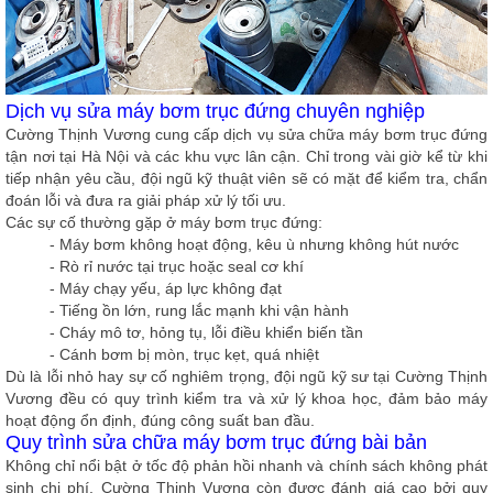
Dịch vụ sửa máy bơm trục đứng chuyên nghiệp
Cường Thịnh Vương cung cấp dịch vụ sửa chữa máy bơm trục đứng
tận nơi tại Hà Nội và các khu vực lân cận. Chỉ trong vài giờ kể từ khi
tiếp nhận yêu cầu, đội ngũ kỹ thuật viên sẽ có mặt để kiểm tra, chẩn
đoán lỗi và đưa ra giải pháp xử lý tối ưu.
Các sự cố thường gặp ở máy bơm trục đứng:
- Máy bơm không hoạt động, kêu ù nhưng không hút nước
- Rò rỉ nước tại trục hoặc seal cơ khí
- Máy chạy yếu, áp lực không đạt
- Tiếng ồn lớn, rung lắc mạnh khi vận hành
- Cháy mô tơ, hỏng tụ, lỗi điều khiển biến tần
- Cánh bơm bị mòn, trục kẹt, quá nhiệt
Dù là lỗi nhỏ hay sự cố nghiêm trọng, đội ngũ kỹ sư tại Cường Thịnh
Vương đều có quy trình kiểm tra và xử lý khoa học, đảm bảo máy
hoạt động ổn định, đúng công suất ban đầu.
Quy trình sửa chữa máy bơm trục đứng bài bản
Không chỉ nổi bật ở tốc độ phản hồi nhanh và chính sách không phát
sinh chi phí, Cường Thịnh Vương còn được đánh giá cao bởi quy