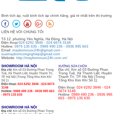
Bình tích áp, ruột bình tích áp chính hãng, giá rẻ nhất trên thị trường
LIÊN HỆ VỚI CHÚNG TÔI
Tổ 12, phường Yên Nghĩa, Hà Đông, Hà Nội
Điện thoại:
024 6292 3846 - 024 6674 3148
Hotline:
0975 135 635 - 0989 490 236 - 0936 995 663
Email:
maybomnuoc24h@gmail.com -
suamaybomcongnghiep@gmail.com
Website:
http://maybomnuoc24h.com.vn/
SHOWROOM HÀ NỘI
XƯỞNG SỬA CHỮA
Địa chỉ:
Km số 03 Đường Phan
Địa chỉ:
Km số 03 Đường Phan Trọng
Trọng Tuệ, Xã Thanh Liệt, Huyện
Tuệ, Xã Thanh Liệt, Huyện Thanh Trì,
Thanh Trì, TP. Hà Nội (Trong
TP. Hà Nội (Trong Tổng Kho Kim Khí
Tổng Kho Kim Khí Số 1)
Số 1)
Điện thoại:
024 6292 3846 - 024 6674
Điện thoại:
024 6292 3846 - 024
3148
6674 3148
Hotline:
0989 490 236 - 0936 995 663
Hotline:
0989 490 236 - 0936 995
- 0975 135 635
663 - 0975 135 635
SHOWROOM HÀ NỘI
Địa chỉ:
Km số 03 Đường Phan Trọng