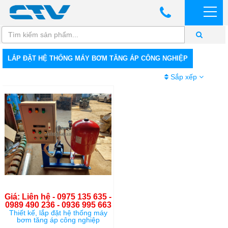
LẮP ĐẶT HỆ THỐNG MÁY BƠM TĂNG ÁP CÔNG NGHIỆP
Sắp xếp
Giá: Liên hệ - 0975 135 635 -
0989 490 236 - 0936 995 663
Thiết kế, lắp đặt hệ thống máy
bơm tăng áp công nghiệp