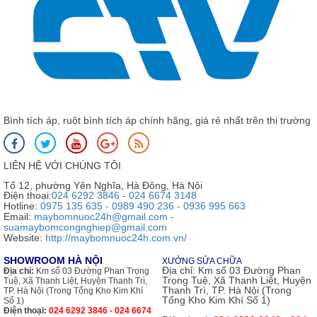
Bình tích áp, ruột bình tích áp chính hãng, giá rẻ nhất trên thị trường
LIÊN HỆ VỚI CHÚNG TÔI
Tổ 12, phường Yên Nghĩa, Hà Đông, Hà Nội
Điện thoại:
024 6292 3846 - 024 6674 3148
Hotline:
0975 135 635 - 0989 490 236 - 0936 995 663
Email:
maybomnuoc24h@gmail.com -
suamaybomcongnghiep@gmail.com
Website:
http://maybomnuoc24h.com.vn/
SHOWROOM HÀ NỘI
XƯỞNG SỬA CHỮA
Địa chỉ:
Km số 03 Đường Phan
Địa chỉ:
Km số 03 Đường Phan Trọng
Trọng Tuệ, Xã Thanh Liệt, Huyện
Tuệ, Xã Thanh Liệt, Huyện Thanh Trì,
Thanh Trì, TP. Hà Nội (Trong
TP. Hà Nội (Trong Tổng Kho Kim Khí
Tổng Kho Kim Khí Số 1)
Số 1)
Điện thoại:
024 6292 3846 - 024 6674