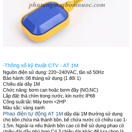
Thông số kỹ thuật CTV - AT 1M
·
Nguồn điện sử dụng: 220~240VAC, tần số 50Hz
Bảo hành: 06 tháng sử dụng (1 đổi 1)
Chiều dài dây 1M
Chức năng: bơm cạn hoặc bơm đầy (NO,NC)
Lắp đặt: thả chìm trong nước, kín nước IP68
Công suất tải: Máy bơm <2HP
Màu sắc: vàng xanh
Phao điện tự động AT 1M
dây dài 1M thường sử dụng
cho bồn chứa mà thành bồn, bể chứa nước có chiều cao 1-
1.5m. Ngoài ra nếu thành bồn cao có thể sử dụng phao có
chiều dài dây phù hợp.Có 3 chiều dài khác để lựa chọn là