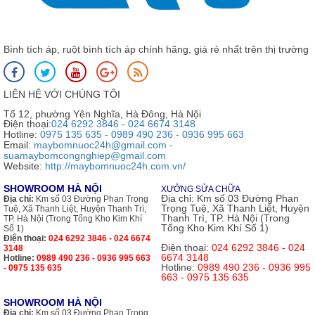
Bình tích áp, ruột bình tích áp chính hãng, giá rẻ nhất trên thị trường
LIÊN HỆ VỚI CHÚNG TÔI
Tổ 12, phường Yên Nghĩa, Hà Đông, Hà Nội
Điện thoại:
024 6292 3846 - 024 6674 3148
Hotline:
0975 135 635 - 0989 490 236 - 0936 995 663
Email:
maybomnuoc24h@gmail.com -
suamaybomcongnghiep@gmail.com
Website:
http://maybomnuoc24h.com.vn/
SHOWROOM HÀ NỘI
XƯỞNG SỬA CHỮA
Địa chỉ:
Km số 03 Đường Phan
Địa chỉ:
Km số 03 Đường Phan Trọng
Trọng Tuệ, Xã Thanh Liệt, Huyện
Tuệ, Xã Thanh Liệt, Huyện Thanh Trì,
Thanh Trì, TP. Hà Nội (Trong
TP. Hà Nội (Trong Tổng Kho Kim Khí
Tổng Kho Kim Khí Số 1)
Số 1)
Điện thoại:
024 6292 3846 - 024 6674
Điện thoại:
024 6292 3846 - 024
3148
6674 3148
Hotline:
0989 490 236 - 0936 995 663
Hotline:
0989 490 236 - 0936 995
- 0975 135 635
663 - 0975 135 635
SHOWROOM HÀ NỘI
Địa chỉ:
Km số 03 Đường Phan Trọng