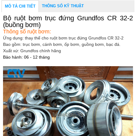
THÔNG SỐ KỸ THUẬT
MÔ TẢ CHI TIẾT
Bộ ruột bơm trục đứng Grundfos CR 32-2
(buồng bơm)
Thông số ruột bơm:
Ứng dụng: thay thế cho ruột bơm trục đứng Grundfos CR 32-2
Bao gồm: trục bơm, cánh bơm, ốp bơm, guồng bơm, bạc đá.
Xuất xứ: Grundfos chính hãng
Bảo hành: 06 - 12 tháng