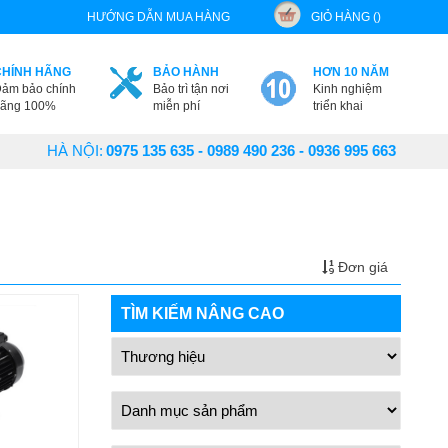
HƯỚNG DẪN MUA HÀNG
GIỎ HÀNG ()
CHÍNH HÃNG
BẢO HÀNH
HƠN 10 NĂM
ảm bảo chính
Bảo trì tận nơi
Kinh nghiệm
ãng 100%
miễn phí
triển khai
HÀ NỘI:
0975 135 635 - 0989 490 236 - 0936 995 663
Đơn giá
TÌM KIẾM NÂNG CAO