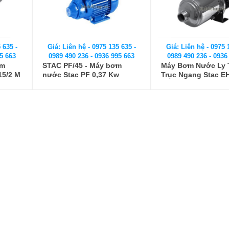
 635 -
Giá: Liên hệ - 0975 135 635 -
Giá: Liên hệ - 0975 
5 663
0989 490 236 - 0936 995 663
0989 490 236 - 0936
âm
STAC PF/45 - Máy bơm
Máy Bơm Nước Ly
15/2 M
nước Stac PF 0,37 Kw
Trục Ngang Stac E