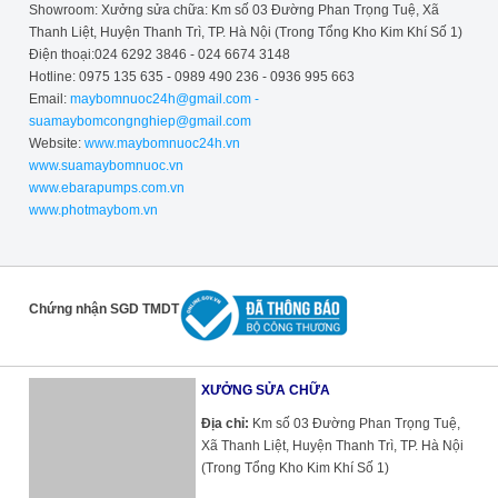
Showroom: Xưởng sửa chữa: Km số 03 Đường Phan Trọng Tuệ, Xã
Thanh Liệt, Huyện Thanh Trì, TP. Hà Nội (Trong Tổng Kho Kim Khí Số 1)
Điện thoại:024 6292 3846 - 024 6674 3148
Hotline: 0975 135 635 - 0989 490 236 - 0936 995 663
Email:
maybomnuoc24h@gmail.com -
suamaybomcongnghiep@gmail.com
Website:
www.maybomnuoc24h.vn
www.suamaybomnuoc.vn
www.ebarapumps.com.vn
www.photmaybom.vn
Chứng nhận SGD TMDT
XƯỞNG SỬA CHỮA
Địa chỉ:
Km số 03 Đường Phan Trọng Tuệ,
Xã Thanh Liệt, Huyện Thanh Trì, TP. Hà Nội
(Trong Tổng Kho Kim Khí Số 1)