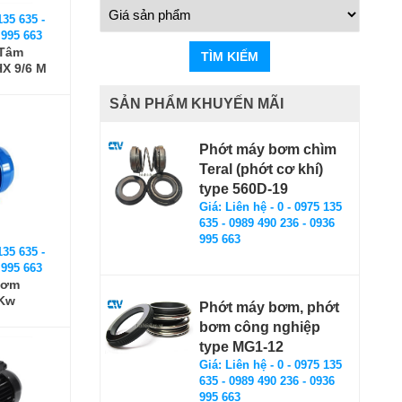
135 635 -
 995 663
 Tâm
TÌM KIẾM
HX 9/6 M
SẢN PHẨM KHUYẾN MÃI
Phớt máy bơm chìm
Teral (phớt cơ khí)
type 560D-19
Giá: Liên hệ - 0 - 0975 135
635 - 0989 490 236 - 0936
995 663
135 635 -
 995 663
bơm
 Kw
Phớt máy bơm, phớt
bơm công nghiệp
type MG1-12
Giá: Liên hệ - 0 - 0975 135
635 - 0989 490 236 - 0936
995 663