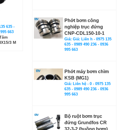
Phớt bơm công
135 635 -
nghiệp trục đứng
 995 663
CNP-CDL150-10-1
 Tâm
Giá: Giá: Liên h - 0975 135
HX15/3 M
635 - 0989 490 236 - 0936
995 663
Phớt máy bơm chìm
KSB (MG1)
Giá: Liên hệ - 0 - 0975 135
635 - 0989 490 236 - 0936
995 663
Bộ ruột bơm trục
đứng Grundfos CR
32-3-2 (buồng bơm)