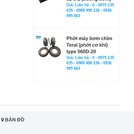
Giá: Liên hệ - 0 - 0975 135
635 - 0989 490 236 - 0936
995 663
Phớt máy bơm chìm
Teral (phớt cơ khí)
type 560D-20
Giá: Liên hệ - 0 - 0975 135
635 - 0989 490 236 - 0936
995 663
BẢN ĐỒ