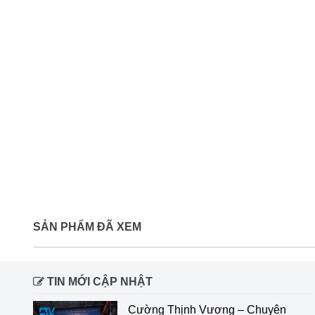
SẢN PHẨM ĐÃ XEM
TIN MỚI CẬP NHẬT
Cường Thịnh Vương – Chuyên